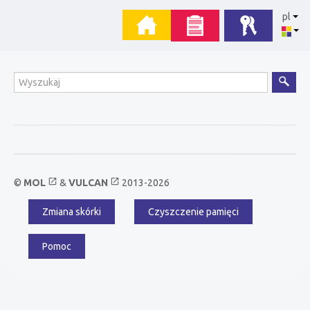
Przejdź
Menu
pl
do
zawartości
główne
Wyszukiwanie
open_in_new
open_in_new
©
MOL
&
VULCAN
2013-2026
Zmiana skórki
Czyszczenie pamięci
Menu
dodatkowe
Pomoc