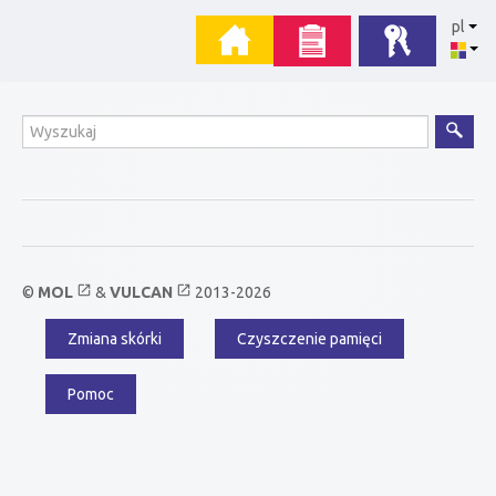
Przejdź
Menu
pl
do
zawartości
główne
Wyszukiwanie
open_in_new
open_in_new
©
MOL
&
VULCAN
2013-2026
Zmiana skórki
Czyszczenie pamięci
Menu
dodatkowe
Pomoc