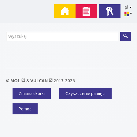
Przejdź
Menu
pl
do
zawartości
główne
Wyszukiwanie
open_in_new
open_in_new
©
MOL
&
VULCAN
2013-2026
Zmiana skórki
Czyszczenie pamięci
Menu
dodatkowe
Pomoc