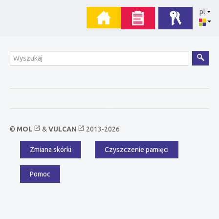
Przejdź
Menu
pl
do
zawartości
główne
Wyszukiwanie
open_in_new
open_in_new
©
MOL
&
VULCAN
2013-2026
Zmiana skórki
Czyszczenie pamięci
Menu
dodatkowe
Pomoc