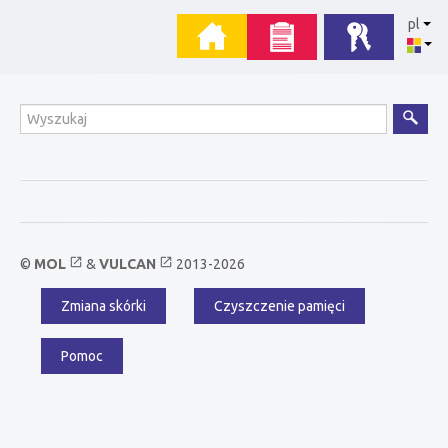
Przejdź
Menu
pl
do
zawartości
główne
Wyszukiwanie
open_in_new
open_in_new
©
MOL
&
VULCAN
2013-2026
Zmiana skórki
Czyszczenie pamięci
Menu
dodatkowe
Pomoc